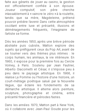
faite aux gérants de jouer au casino, la gestion
est officiellement confiée à son épouse.
Joueur compulsif, son père cherche
inlassablement à « vaincre le zéro » à la roulette,
tandis que sa mère, Magdeleine, prétend
pouvoir prédire l’avenir. Dans cette atmosphère
oscillant entre luxe et précarité, illusions et
déménagements fréquents, l’imaginaire de
l’artiste se forme.
Dès les années 1950, après une brève période
abstraite puis cubiste, Matton explore des
sujets qui préfigurent ceux du Pop Art, avant de
se tourner vers des thèmes plus intimes : le
corps humain, les animaux, la vie intérieure. En
1960, il expose pour la première fois au Cercle
Volney, à Paris. Soutenu par Jean Fautrier,
Alberto Giacometti et César, il s’impose peu à
peu dans le paysage artistique. En 1966, il
réalise La Pomme ou l’histoire d’une histoire, un
court-métrage poétique salué par la Nouvelle
Vague, qui éclaire les fondements de sa
démarche artistique. Il alterne alors peinture,
sculpture, photographie et cinéma, entre
précarité financière et périodes fastes.
Dans les années 1970, Matton part à New York,
où il collabore avec Jean-Paul Goude pour les