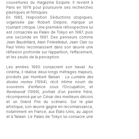
couvertures du magazine Esquire. Il revient à
Paris en 1976 pour poursuivre ses recherches
plastiques et filmiques.
En 1983, l’exposition Séductions utopiques,
organisée par Robert Delpire, marque un
tournant critique. Une première rétrospective lui
est consacrée au Palais de Tokyo en 1987, puis
une seconde en 1991. Des penseurs comme
Jean Baudrillard, Alain Finkielkraut, Jean Clair ou
Paul Virilio reconnaissent dans son œuvre une
réflexion profonde sur l’apparition, l’effacement,
et les seuils de la perception.
Les années 1990 consacrent son travail. Au
cinéma, il réalise deux longs métrages majeurs,
produits par Humbert Balsan :
La Lumière des
étoiles mortes
(1994), récit intime nourri de
souvenirs d’enfance sous l’Occupation, et
Rembrandt
(1999), portrait d’un peintre frère,
récompensé par un César des meilleurs décors
et un Grand Prix du scénario. Sur le plan
artistique, son œuvre gagne en reconnaissance,
notamment en France, aux États-Unis, au Japon
et à Taïwan. Le Palais de Tokyo lui consacre une
nouvelle rétrospective en 1991.
C’est dans cette décennie qu’il développe ses
célèbres boîtes : reconstitutions miniatures