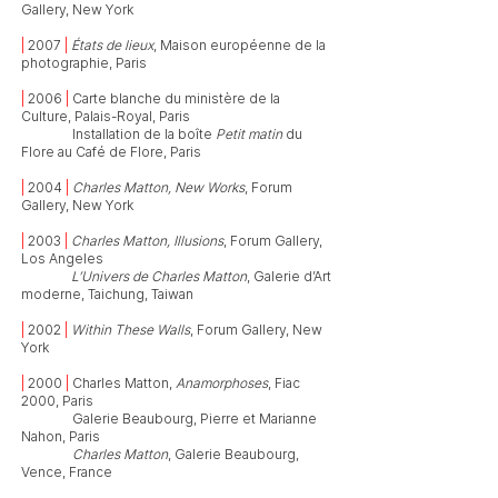
Gallery, New York
|
2007
|
États de lieux
, Maison européenne de la
photographie, Paris
|
2006
|
Carte blanche du ministère de la
Culture, Palais-Royal, Paris
| 2006 |
Installation de la boîte
Petit matin
du
Flore au Café de Flore, Paris
|
2004
|
Charles Matton, New Works
, Forum
Gallery, New York
|
2003
|
Charles Matton, Illusions
, Forum Gallery,
Los Angeles
| 2003 |
L’Univers de Charles Matton
, Galerie d’Art
moderne, Taichung, Taiwan
|
2002
|
Within These Walls
, Forum Gallery, New
York
|
2000
|
Charles Matton,
Anamorphoses
, Fiac
2000, Paris
| 2000 |
Galerie Beaubourg, Pierre et Marianne
Nahon, Paris
| 2000 |
Charles Matton
, Galerie Beaubourg,
Vence, France