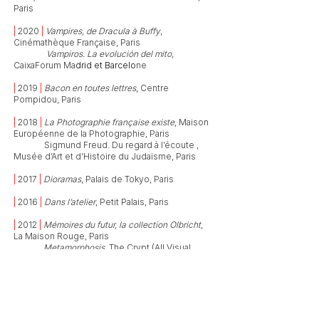
Paris
|
2020
|
Vampires, de Dracula à Buffy
,
Cinémathèque Française, Paris
| 2000 |
Vampiros. La evolución del mito
,
CaixaForum Ma
drid et Barcelo
ne
|
2019
|
Bacon en toutes lettres
, Centre
Pompidou, Paris
|
2018
|
La Photographie française existe
, Maison
Européenne de la Photographie, Paris
| 2018 |
Sigmund Freud. Du regard à l’écoute ,
Musée d’Art et d’Histoire du Judaïsme, Paris
|
2017
|
Dioramas
, Palais de Tokyo, Paris
|
2016
|
Dans l’atelier
, Petit Palais, Paris
|
2012
|
Mémoires du futur, la collection Olbricht
,
La Maison Rouge, Paris
| 2012 |
Metamorphosis
, The Crypt (All Visual
Arts), Londres
|
2011
|
Otherworldly
, Museum of Art and Design,
New York
|
2009
|
Great Way Prevails - Chefs-d’oeuvres