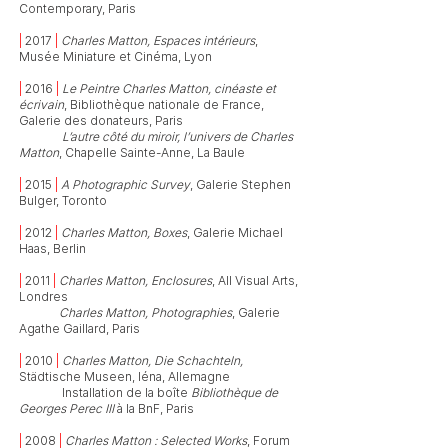
Contemporary, Paris
|
2017
|
Charles Matton, Espaces intérieurs
,
Musée Miniature et Cinéma, Lyon
|
2016
|
Le Peintre Charles Matton, cinéaste et
écrivain
, Bibliothèque nationale de France,
Galerie des donateurs, Paris
| 2016 |
L’autre côté du miroir, l’univers de Charles
Matton
, Chapelle Sainte-Anne, La Baule
|
2015
|
A Photographic Survey
, Galerie Stephen
Bulger, Toronto
|
2012
|
Charles Matton, Boxes
, Galerie Michael
Haas, Berlin
|
2011
|
Charles Matton, Enclosures
, All Visual Arts,
Londres
| 2011 |
Charles Matton, Photographies
, Galerie
Agathe Gaillard, Paris
|
2010
|
Charles Matton, Die Schachteln,
Städtische Museen, Iéna, Allemagne
| 2010 |
Installation de la boîte
Bibliothèque de
Georges Perec III
à la BnF, Paris
|
2008
|
Charles Matton : Selected Works
, Forum