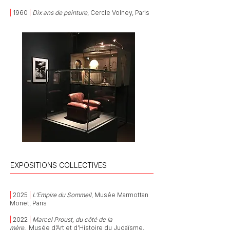
|
1960
|
Dix ans de peinture
, Cercle Volney, Paris
EXPOSITIONS COLLECTIVES
|
2025
|
L’Empire du Sommeil
, Musée Marmottan
Monet, Paris
|
2022
|
Marcel Proust, du côté de la
mère,
Musée d’Art et d’Histoire du Judaïsme,