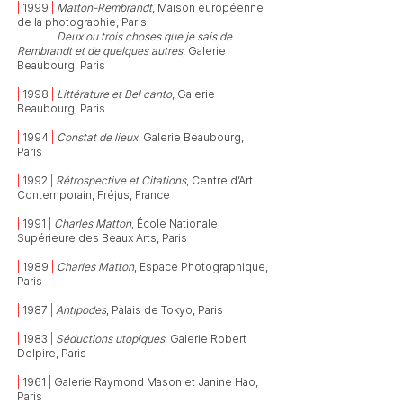
|
1999
|
Matton-Rembrandt
, Maison européenne
de la photographie, Paris
| 1999 |
Deux ou trois choses que je sais de
Rembrandt et de quelques autres
, Galerie
Beaubourg, Paris
|
1998
|
Littérature et Bel canto
, Galerie
Beaubourg, Paris
|
1994
|
Constat de lieux
, Galerie Beaubourg,
Paris
|
1992
|
Rétrospective et Citations
, Centre d’Art
Contemporain, Fréjus, France
|
1991
|
Charles Matton
, École Nationale
Supérieure des Beaux Arts, Paris
|
1989
|
Charles Matton
, Espace Photographique,
Paris
|
1987
|
Antipodes
, Palais de Tokyo, Paris
|
1983
|
Séductions utopiques
, Galerie Robert
Delpire, Paris
|
1961
|
Galerie Raymond Mason et Janine Hao,
Paris